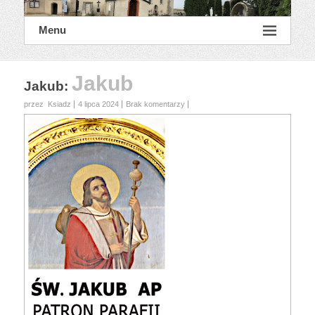
Menu
Jakub
Jakub
:
przez Ksiadz
4 lipca 2024
Brak komentarzy