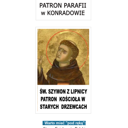
_
Warto mieć "pod ręką":