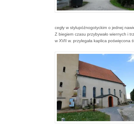
cegły w stylupóźnogotyckim o jednej nawie
Z biegiem czasu przybywało wiernych i trz
w XVII w. przylegała kaplica poświęcona ś