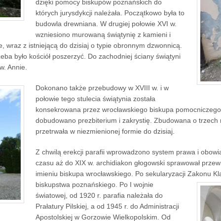
dzięki pomocy biskupów poznańskich do
których jurysdykcji należała. Początkowo była to
budowla drewniana. W drugiej połowie XVI w.
wzniesiono murowaną świątynię z kamieni i
, wraz z istniejącą do dzisiaj o typie obronnym dzwonnicą.
eba było kościół poszerzyć. Do zachodniej ściany świątyni
w. Annie.
Dokonano także przebudowy w XVIII w. i w
połowie tego stulecia świątynia została
konsekrowana przez wrocławskiego biskupa pomocniczego 
dobudowano prezbiterium i zakrystię. Zbudowana o trzech
przetrwała w niezmienionej formie do dzisiaj.
Z chwilą erekcji parafii wprowadzono system prawa i obowi
czasu aż do XIX w. archidiakon głogowski sprawował przew
imieniu biskupa wrocławskiego. Po sekularyzacji Zakonu Kl
biskupstwa
poznańskiego. Po I wojnie
światowej, od 1920 r. parafia należała do
Prałatury Pilskiej, a od 1945 r. do Administracji
Apostolskiej w Gorzowie Wielkopolskim. Od