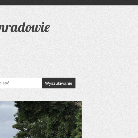
onradowie
Wyszukiwanie