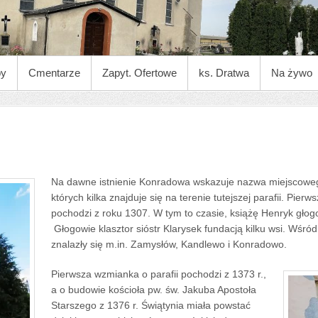
py
Cmentarze
Zapyt. Ofertowe
ks. Dratwa
Na żywo
Na dawne istnienie Konradowa wskazuje nazwa miejscowego
których kilka znajduje się na terenie tutejszej parafii. Pier
pochodzi z roku 1307. W tym to czasie, książę Henryk gło
Głogowie klasztor sióstr Klarysek fundacją kilku wsi. Wśr
znalazły się m.in. Zamysłów, Kandlewo i Konradowo.
Pierwsza wzmianka o parafii pochodzi z 1373 r.,
a o budowie kościoła pw. św. Jakuba Apostoła
Starszego z 1376 r. Świątynia miała powstać