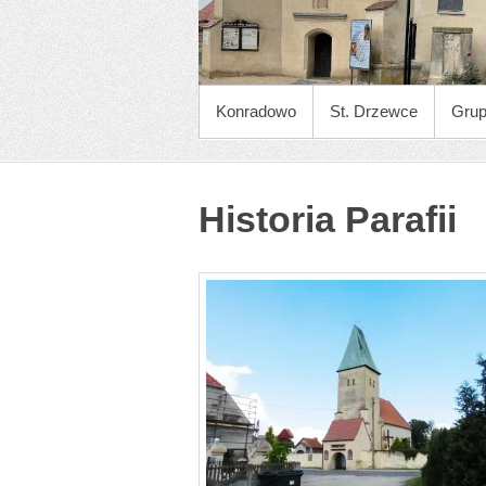
MENU GŁÓWNE
Konradowo
St. Drzewce
Gru
Historia Parafii