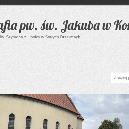
afia pw. św. Jakuba w K
 św. Szymona z Lipnicy w Starych Drzewcach