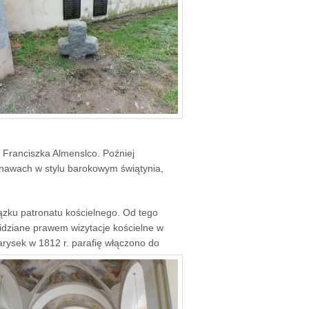
Franciszka Almenslco. Poźniej
 nawach w stylu barokowym świątynia,
ązku patronatu kościelnego. Od tego
idziane prawem wizytacje kościelne w
arysek w 1812 r. parafię włączono do