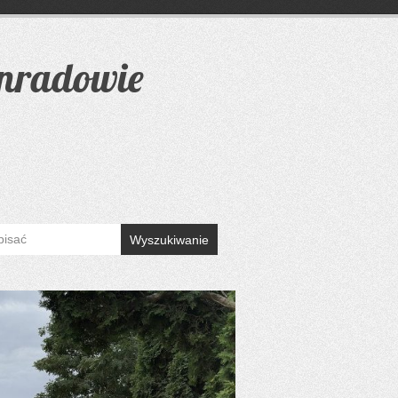
onradowie
Wyszukiwanie