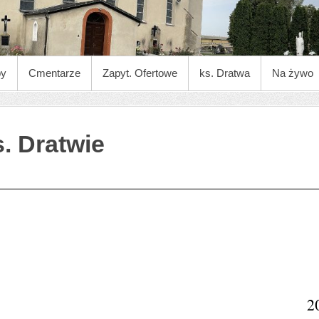
py
Cmentarze
Zapyt. Ofertowe
ks. Dratwa
Na żywo
. Dratwie