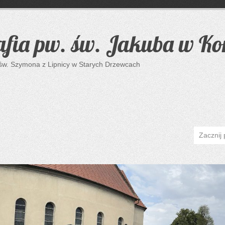
afia pw. św. Jakuba w K
 św. Szymona z Lipnicy w Starych Drzewcach