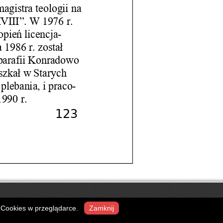
Powered by:
WordPress
| Theme:
Simple Catch
ń Cookies w przeglądarce.
Zamknij