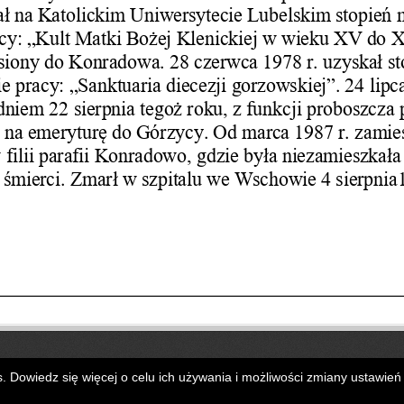
uba w Konradowie
. All Rights Reserved.
. Dowiedz się więcej o celu ich używania i możliwości zmiany ustawie