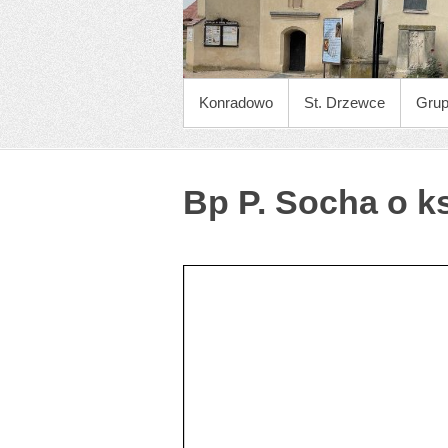
MENU GŁÓWNE
Konradowo
St. Drzewce
Gru
Bp P. Socha o ks