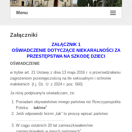
Menu
Załączniki
ZAŁĄCZNIK 1
OŚWIADCZENIE DOTYCZĄCE NIEKARALNOŚCI ZA
PRZESTĘPSTWA NA SZKODĘ DZIECI
OŚWIADCZENIE
w trybie art. 21 Ustawy z dnia 13 maja 2016 r. o przeciwdziałaniu
zagrożeniom przestępczością na tle seksualnym i ochronie
małoletnich
(t.j. Dz. U. z 2024 r. poz. 560)
Ja niżej podpisany/a oświadczam, że:
Posiadam obywatelstwo innego państwa niż Rzeczypospolita
*
Polska:
tak/nie
Jeśli odpowiedz brzmi „tak” to proszę wpisać państwo
………………………………..
W ciągu ostatnich 20 lat zamieszkiwałem/nie
*
zamieszkiwałem w innych państwach