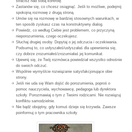
stracisz nad sobą kontrolę.
Zastanów się, co chcesz osiągnąć. Jeśli to możliwe, podejmij
spokojną rozmowę z drugą stroną.
Umów się na rozmowę w bardziej stosownych warunkach, w
ten sposób zyskasz czas na konstruktywny dialog.
Powiedz, co według Ciebie jest problemem, co przyczyną
nieporozumienia, czego oczekujesz.
Słuchaj drugiej osoby. Dopytaj o jej odczucia i oczekiwania.
Podsumuj to, co usłyszałeś/usłyszałaś dla upewnienia się,
czy dobrze zrozumiałeś/zrozumiałaś jej komunikat.
Upewnij się, że Twój rozmówca powiedział wszystko odnośnie
do swoich odczuć.
Wspólnie wymyślcie rozwiązanie satysfakcjonujące obie
strony.
Jeśli nie uda się Wam dojść do porozumienia, poproś o
pomoc nauczyciela, wychowawcę, pedagoga lub dyrektora
szkoły. Porozmawiaj o tym z Twoimi rodzicami. Nie rozwiązuj
konfliktu samodzielnie.
Nie bądź obojętny, gdy komuś dzieje się krzywda. Zawsze
poinformuj o tym pracownika szkoły.