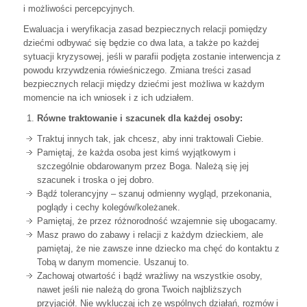
i możliwości percepcyjnych.
Ewaluacja i weryfikacja zasad bezpiecznych relacji pomiędzy
dziećmi odbywać się będzie co dwa lata, a także po każdej
sytuacji kryzysowej, jeśli w parafii podjęta zostanie interwencja z
powodu krzywdzenia rówieśniczego. Zmiana treści zasad
bezpiecznych relacji między dziećmi jest możliwa w każdym
momencie na ich wniosek i z ich udziałem.
Równe traktowanie i szacunek dla każdej osoby:
Traktuj innych tak, jak chcesz, aby inni traktowali Ciebie.
Pamiętaj, że każda osoba jest kimś wyjątkowym i
szczególnie obdarowanym przez Boga. Należą się jej
szacunek i troska o jej dobro.
Bądź tolerancyjny – szanuj odmienny wygląd, przekonania,
poglądy i cechy kolegów/koleżanek.
Pamiętaj, że przez różnorodność wzajemnie się ubogacamy.
Masz prawo do zabawy i relacji z każdym dzieckiem, ale
pamiętaj, że nie zawsze inne dziecko ma chęć do kontaktu z
Tobą w danym momencie. Uszanuj to.
Zachowaj otwartość i bądź wrażliwy na wszystkie osoby,
nawet jeśli nie należą do grona Twoich najbliższych
przyjaciół. Nie wykluczaj ich ze wspólnych działań, rozmów i