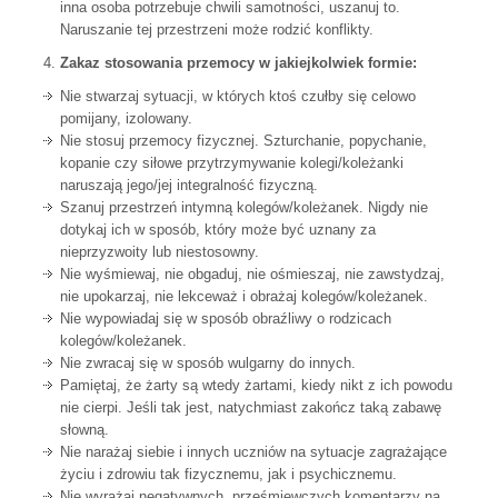
inna osoba potrzebuje chwili samotności, uszanuj to.
Naruszanie tej przestrzeni może rodzić konflikty.
Zakaz stosowania przemocy w jakiejkolwiek formie:
Nie stwarzaj sytuacji, w których ktoś czułby się celowo
pomijany, izolowany.
Nie stosuj przemocy fizycznej. Szturchanie, popychanie,
kopanie czy siłowe przytrzymywanie kolegi/koleżanki
naruszają jego/jej integralność fizyczną.
Szanuj przestrzeń intymną kolegów/koleżanek. Nigdy nie
dotykaj ich w sposób, który może być uznany za
nieprzyzwoity lub niestosowny.
Nie wyśmiewaj, nie obgaduj, nie ośmieszaj, nie zawstydzaj,
nie upokarzaj, nie lekceważ i obrażaj kolegów/koleżanek.
Nie wypowiadaj się w sposób obraźliwy o rodzicach
kolegów/koleżanek.
Nie zwracaj się w sposób wulgarny do innych.
Pamiętaj, że żarty są wtedy żartami, kiedy nikt z ich powodu
nie cierpi. Jeśli tak jest, natychmiast zakończ taką zabawę
słowną.
Nie narażaj siebie i innych uczniów na sytuacje zagrażające
życiu i zdrowiu tak fizycznemu, jak i psychicznemu.
Nie wyrażaj negatywnych, prześmiewczych komentarzy na