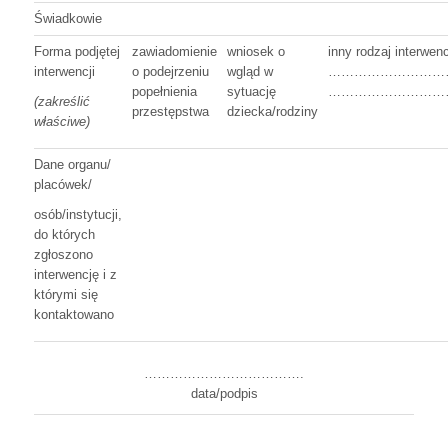
Świadkowie
Forma podjętej
zawiadomienie
wniosek o
inny rodzaj interwen
interwencji
o podejrzeniu
wgląd w
………………………
popełnienia
sytuację
………………………
(zakreślić
przestępstwa
dziecka/rodziny
właściwe)
Dane organu/
placówek/
osób/instytucji,
do których
zgłoszono
interwencję i z
którymi się
kontaktowano
……………………………….
data/podpis