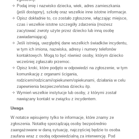
Podaj imię i nazwisko dziecka, wiek, adres zamieszkania
(jeśli dostępny), szkołę oraz wszelkie inne istotne informacje.
Opisz dokładnie to, co zostało zgłoszone, włączając miejsce,
czas i wszelkie istotne szczegóły zdarzenia (możesz
zacytować zwroty użyte przez dziecko lub inną osobę
zawiadamiającą).
Jeśli istnieją, uwzględnij dane wszelkich świadków incydentu,
w tym ich imiona, nazwiska, adresy i numery telefonów
kontaktowych. Mogą to być również osoby, którym dziecko
wcześniej zgłaszało przemoc.
Opisz kroki, które podjęto w odpowiedzi na zgłoszenie, w tym
komunikację z organami ścigania,
rodzicem/rodzicami/opiekunem/opiekunami, działania w celu
zapewnienia bezpieczeństwa dziecku itp.
Wymień wszelkie instytucje lub osoby, z którymi został
nawiązany kontakt w związku z incydentem.
Uwaga
W notatce wpisujemy tylko te informacje, które znamy ze
zgłoszenia. Notatkę sporządzają osoby bezpośrednio
zaangażowane w daną sytuację, najczęściej będzie to osoba
zaufana wraz z osobą odpowiedzialną za interwencję. Pod