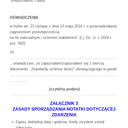
(miejscowość i data)
OŚWIADCZENIE
w trybie art. 21 Ustawy z dnia 13 maja 2016 r. o przeciwdziałaniu
zagrożeniom przestępczością
na tle seksualnym i ochronie małoletnich
(t.j. Dz. U. z 2024 r.
poz. 560)
Ja
……………………………………………………………………………
., oświadczam, że zapoznałam/zapoznałem się z treścią
dokumentu
„Standardy ochrony dzieci” obowiązującego w parafii
……………………………………………………………………………
……………
(czytelny podpis)
ZAŁĄCZNIK 3
ZASADY SPORZĄDZANIA NOTATKI DOTYCZĄCEJ
ZDARZENIA
Zapisz dokładną datę i godzinę, kiedy incydent został
zgłoszony.