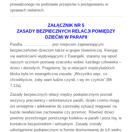
prowadzonego na podstawie przepisów o postępowaniu w
sprawach nieletnich.
ZAŁĄCZNIK NR 5
ZASADY BEZPIECZNYCH RELACJI POMIĘDZY
DZIEĆMI W PARAFII
Parafia …………………. jest miejscem zapewniającym
bezpieczeństwo dzieciom także w grupie rówieśniczej. Kierując
się wartościami wypływającymi z Ewangelii, staramy się wpoić
naszym uczniom postawę szacunku wobec każdego człowieka –
dzieci i dorosłych. Pragniemy, by w relacjach międzyludzkich
bliska była im ewangeliczna zasada: „Wszystko więc, co
chcielibyście, żeby wam ludzie czynili, i wy im czyńcie” (Mt
7,12a).
Zasady bezpiecznych relacji między podopiecznymi poznali
wszyscy pracownicy i wolontariusze parafii, dzięki czemu mogą
oni umiejętnie i adekwatnie do zaistniałej sytuacji reagować na
każde niewłaściwe zachowanie czy przemoc. Również dzieci
powinny przestrzegać poniższego kodeksu w parafii i poza nią, w
kontakcie bezpośrednim i wirtualnym. Zasady zostały
udostępnione podopiecznym w formie dostosowanej do ich wieku