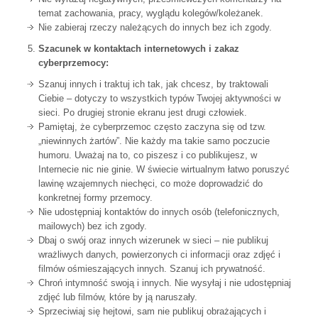
temat zachowania, pracy, wyglądu kolegów/koleżanek.
Nie zabieraj rzeczy należących do innych bez ich zgody.
Szacunek w kontaktach internetowych i zakaz
cyberprzemocy:
Szanuj innych i traktuj ich tak, jak chcesz, by traktowali
Ciebie – dotyczy to wszystkich typów Twojej aktywności w
sieci. Po drugiej stronie ekranu jest drugi człowiek.
Pamiętaj, że cyberprzemoc często zaczyna się od tzw.
„niewinnych żartów”. Nie każdy ma takie samo poczucie
humoru. Uważaj na to, co piszesz i co publikujesz, w
Internecie nic nie ginie. W świecie wirtualnym łatwo poruszyć
lawinę wzajemnych niechęci, co może doprowadzić do
konkretnej formy przemocy.
Nie udostępniaj kontaktów do innych osób (telefonicznych,
mailowych) bez ich zgody.
Dbaj o swój oraz innych wizerunek w sieci – nie publikuj
wrażliwych danych, powierzonych ci informacji oraz zdjęć i
filmów ośmieszających innych. Szanuj ich prywatność.
Chroń intymność swoją i innych. Nie wysyłaj i nie udostępniaj
zdjęć lub filmów, które by ją naruszały.
Sprzeciwiaj się hejtowi, sam nie publikuj obrażających i