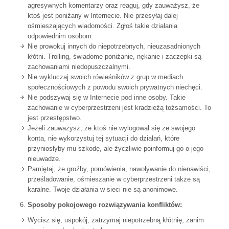
agresywnych komentarzy oraz reaguj, gdy zauważysz, że
ktoś jest poniżany w Internecie. Nie przesyłaj dalej
ośmieszających wiadomości. Zgłoś takie działania
odpowiednim osobom.
Nie prowokuj innych do niepotrzebnych, nieuzasadnionych
kłótni. Trolling, świadome poniżanie, nękanie i zaczepki są
zachowaniami niedopuszczalnymi.
Nie wykluczaj swoich rówieśników z grup w mediach
społecznościowych z powodu swoich prywatnych niechęci.
Nie podszywaj się w Internecie pod inne osoby. Takie
zachowanie w cyberprzestrzeni jest kradzieżą tożsamości. To
jest przestępstwo.
Jeżeli zauważysz, że ktoś nie wylogował się ze swojego
konta, nie wykorzystuj tej sytuacji do działań, które
przyniosłyby mu szkodę, ale życzliwie poinformuj go o jego
nieuwadze.
Pamiętaj, że groźby, pomówienia, nawoływanie do nienawiści,
prześladowanie, ośmieszanie w cyberprzestrzeni także są
karalne. Twoje działania w sieci nie są anonimowe.
Sposoby pokojowego rozwiązywania konfliktów:
Wycisz się, uspokój, zatrzymaj niepotrzebną kłótnię, zanim