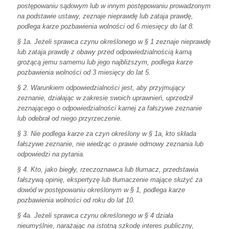
postępowaniu sądowym lub w innym postępowaniu prowadzonym
na podstawie ustawy, zeznaje nieprawdę lub zataja prawdę,
podlega karze pozbawienia wolności od 6 miesięcy do lat 8.
§ 1a. Jeżeli sprawca czynu określonego w § 1 zeznaje nieprawdę
lub zataja prawdę z obawy przed odpowiedzialnością karną
grożącą jemu samemu lub jego najbliższym, podlega karze
pozbawienia wolności od 3 miesięcy do lat 5.
§ 2. Warunkiem odpowiedzialności jest, aby przyjmujący
zeznanie, działając w zakresie swoich uprawnień, uprzedził
zeznającego o odpowiedzialności karnej za fałszywe zeznanie
lub odebrał od niego przyrzeczenie.
§ 3. Nie podlega karze za czyn określony w § 1a, kto składa
fałszywe zeznanie, nie wiedząc o prawie odmowy zeznania lub
odpowiedzi na pytania.
§ 4. Kto, jako biegły, rzeczoznawca lub tłumacz, przedstawia
fałszywą opinię, ekspertyzę lub tłumaczenie mające służyć za
dowód w postępowaniu określonym w § 1, podlega karze
pozbawienia wolności od roku do lat 10.
§ 4a. Jeżeli sprawca czynu określonego w § 4 działa
nieumyślnie, narażając na istotną szkodę interes publiczny,