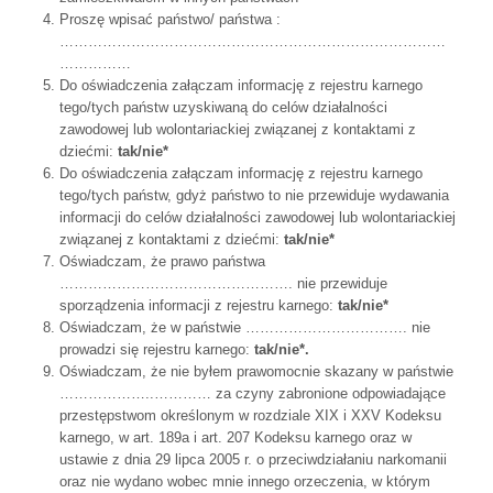
Proszę wpisać państwo/ państwa :
………………………………………………………………………
……………
Do oświadczenia załączam informację z rejestru karnego
tego/tych państw uzyskiwaną do celów działalności
zawodowej lub wolontariackiej związanej z kontaktami z
dziećmi:
tak/nie*
Do oświadczenia załączam informację z rejestru karnego
tego/tych państw, gdyż państwo to nie przewiduje wydawania
informacji do celów działalności zawodowej lub wolontariackiej
związanej z kontaktami z dziećmi:
tak/nie*
Oświadczam, że prawo państwa
…………………………………………. nie przewiduje
sporządzenia informacji z rejestru karnego:
tak/nie*
Oświadczam, że w państwie ……………………………. nie
prowadzi się rejestru karnego:
tak/nie*.
Oświadczam, że nie byłem prawomocnie skazany w państwie
………………..………… za czyny zabronione odpowiadające
przestępstwom określonym w rozdziale XIX i XXV Kodeksu
karnego, w art. 189a i art. 207 Kodeksu karnego oraz w
ustawie z dnia 29 lipca 2005 r. o przeciwdziałaniu narkomanii
oraz nie wydano wobec mnie innego orzeczenia, w którym